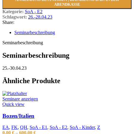
ABENDKASSE
Kategorie:
SoA - E2
Schlagwort:
26.-28.04.23
Share:
Seminarbeschreibung
Seminarbeschreibung
Seminarbeschreibung
25.-30.04.23
Ähnliche Produkte
Seminare anzeigen
Quick view
Bozen/Italien
EA
,
FK
,
QH
,
SoA - E1
,
SoA - E2
,
SoA - Kinder
,
Z
0,00
€
–
600,00
€