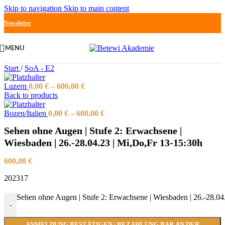
Skip to navigation
Skip to main content
Newsletter
MENU
Start
/
SoA - E2
Luzern
0,00
€
–
600,00
€
Back to products
Bozen/Italien
0,00
€
–
600,00
€
Sehen ohne Augen | Stufe 2: Erwachsene |
Wiesbaden | 26.-28.04.23 | Mi,Do,Fr 13-15:30h
600,00
€
202317
Sehen ohne Augen | Stufe 2: Erwachsene | Wiesbaden | 26.-28.0
-
ANMELDUNG BESTÄTIGEN | BEZAHLUNG BAR AN DER