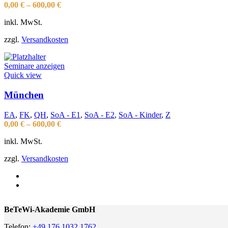
0,00
€
–
600,00
€
inkl. MwSt.
zzgl.
Versandkosten
Seminare anzeigen
Quick view
München
EA
,
FK
,
QH
,
SoA - E1
,
SoA - E2
,
SoA - Kinder
,
Z
0,00
€
–
600,00
€
inkl. MwSt.
zzgl.
Versandkosten
BeTeWi-Akademie GmbH
Telefon:
+49 176 1032 1762