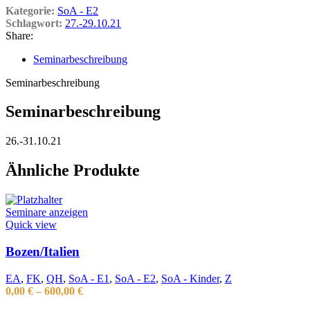
Kategorie:
SoA - E2
Schlagwort:
27.-29.10.21
Share:
Seminarbeschreibung
Seminarbeschreibung
Seminarbeschreibung
26.-31.10.21
Ähnliche Produkte
Seminare anzeigen
Quick view
Bozen/Italien
EA
,
FK
,
QH
,
SoA - E1
,
SoA - E2
,
SoA - Kinder
,
Z
0,00
€
–
600,00
€