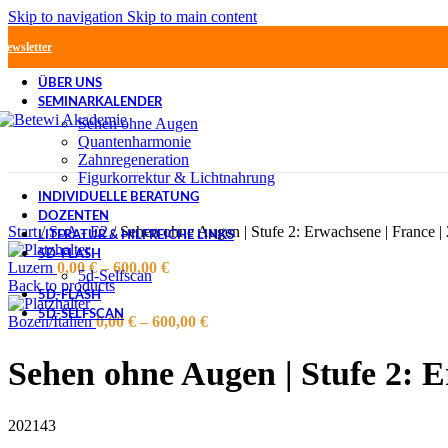
Skip to navigation
Skip to main content
Newsletter
ÜBER UNS
SEMINARKALENDER
Sehen ohne Augen
Quantenharmonie
Zahnregeneration
Figurkorrektur & Lichtnahrung
INDIVIDUELLE BERATUNG
DOZENTEN
Start
/
SoA - E2
/
Sehen ohne Augen | Stufe 2: Erwachsene | France | 
LITERATUR & HILFREICHE LINKS
5D-FLASH
Luzern
0,00
€
–
600,00
€
5d-Selfscan
Back to products
5D-FLASH
5D-SELFSCAN
Bozen/Italien
0,00
€
–
600,00
€
Sehen ohne Augen | Stufe 2: Er
202143