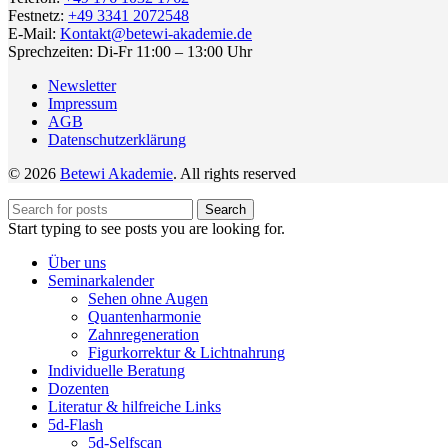
Festnetz:
+49 3341 2072548
E-Mail:
Kontakt@betewi-akademie.de
Sprechzeiten: Di-Fr 11:00 – 13:00 Uhr
Newsletter
Impressum
AGB
Datenschutzerklärung
© 2026
Betewi Akademie
. All rights reserved
Search
Start typing to see posts you are looking for.
Über uns
Seminarkalender
Sehen ohne Augen
Quantenharmonie
Zahnregeneration
Figurkorrektur & Lichtnahrung
Individuelle Beratung
Dozenten
Literatur & hilfreiche Links
5d-Flash
5d-Selfscan