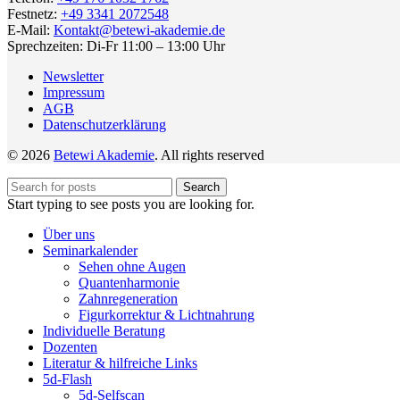
Festnetz:
+49 3341 2072548
E-Mail:
Kontakt@betewi-akademie.de
Sprechzeiten: Di-Fr 11:00 – 13:00 Uhr
Newsletter
Impressum
AGB
Datenschutzerklärung
© 2026
Betewi Akademie
. All rights reserved
Search
Start typing to see posts you are looking for.
Über uns
Seminarkalender
Sehen ohne Augen
Quantenharmonie
Zahnregeneration
Figurkorrektur & Lichtnahrung
Individuelle Beratung
Dozenten
Literatur & hilfreiche Links
5d-Flash
5d-Selfscan