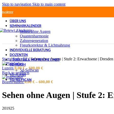
Skip to navigation
Skip to main content
Newsletter
ÜBER UNS
SEMINARKALENDER
Sehen ohne Augen
Quantenharmonie
Zahnregeneration
Figurkorrektur & Lichtnahrung
INDIVIDUELLE BERATUNG
DOZENTEN
Start
/
SoA - E2
/
Sehen ohne Augen | Stufe 2: Erwachsene | Dresden 
LITERATUR & HILFREICHE LINKS
5D-FLASH
Luzern
0,00
€
–
600,00
€
5d-Selfscan
Back to products
5D-FLASH
5D-SELFSCAN
Bozen/Italien
0,00
€
–
600,00
€
Sehen ohne Augen | Stufe 2: E
201925