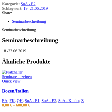
Kategorie:
SoA - E2
Schlagwort:
19.-21.06.2019
Share:
Seminarbeschreibung
Seminarbeschreibung
Seminarbeschreibung
18.-23.06.2019
Ähnliche Produkte
Seminare anzeigen
Quick view
Bozen/Italien
EA
,
FK
,
QH
,
SoA - E1
,
SoA - E2
,
SoA - Kinder
,
Z
0,00
€
–
600,00
€