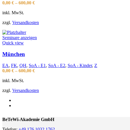
0,00
€
–
600,00
€
inkl. MwSt.
zzgl.
Versandkosten
Seminare anzeigen
Quick view
München
EA
,
FK
,
QH
,
SoA - E1
,
SoA - E2
,
SoA - Kinder
,
Z
0,00
€
–
600,00
€
inkl. MwSt.
zzgl.
Versandkosten
BeTeWi-Akademie GmbH
Telefon:
+49 176 1032 1762