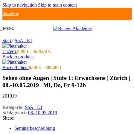
Skip to navigation
Skip to main content
Newsletter
MENU
Start
/
SoA - E1
Luzern
0,00
€
–
600,00
€
Back to products
Bozen/Italien
0,00
€
–
600,00
€
Sehen ohne Augen | Stufe 1: Erwachsene | Zürich |
08.-10.05.2019 | Mi, Do, Fr 9-12h
201919
Kategorie:
SoA - E1
Schlagwort:
08.-10.05.2019
Share:
Seminarbeschreibung