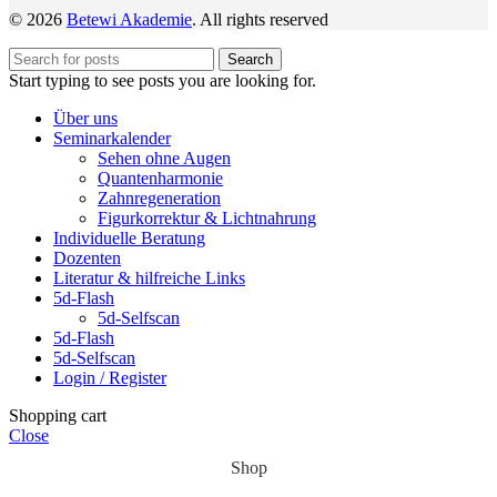
© 2026
Betewi Akademie
. All rights reserved
Search
Start typing to see posts you are looking for.
Über uns
Seminarkalender
Sehen ohne Augen
Quantenharmonie
Zahnregeneration
Figurkorrektur & Lichtnahrung
Individuelle Beratung
Dozenten
Literatur & hilfreiche Links
5d-Flash
5d-Selfscan
5d-Flash
5d-Selfscan
Login / Register
Shopping cart
Close
Shop