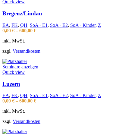
Quick view
Bregenz/Lindau
EA
,
FK
,
QH
,
SoA - E1
,
SoA - E2
,
SoA - Kinder
,
Z
0,00
€
–
600,00
€
inkl. MwSt.
zzgl.
Versandkosten
Seminare anzeigen
Quick view
Luzern
EA
,
FK
,
QH
,
SoA - E1
,
SoA - E2
,
SoA - Kinder
,
Z
0,00
€
–
600,00
€
inkl. MwSt.
zzgl.
Versandkosten