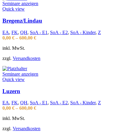
Seminare anzeigen
Quick view
Bregenz/Lindau
EA
,
FK
,
QH
,
SoA - E1
,
SoA - E2
,
SoA - Kinder
,
Z
0,00
€
–
600,00
€
inkl. MwSt.
zzgl.
Versandkosten
Seminare anzeigen
Quick view
Luzern
EA
,
FK
,
QH
,
SoA - E1
,
SoA - E2
,
SoA - Kinder
,
Z
0,00
€
–
600,00
€
inkl. MwSt.
zzgl.
Versandkosten