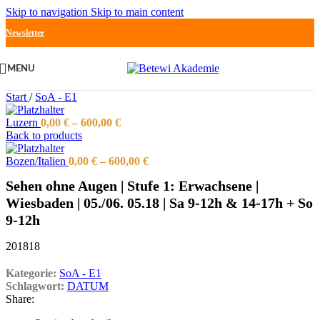
Skip to navigation
Skip to main content
Newsletter
MENU
Start
/
SoA - E1
Luzern
0,00
€
–
600,00
€
Back to products
Bozen/Italien
0,00
€
–
600,00
€
Sehen ohne Augen | Stufe 1: Erwachsene |
Wiesbaden | 05./06. 05.18 | Sa 9-12h & 14-17h + So
9-12h
201818
Kategorie:
SoA - E1
Schlagwort:
DATUM
Share: