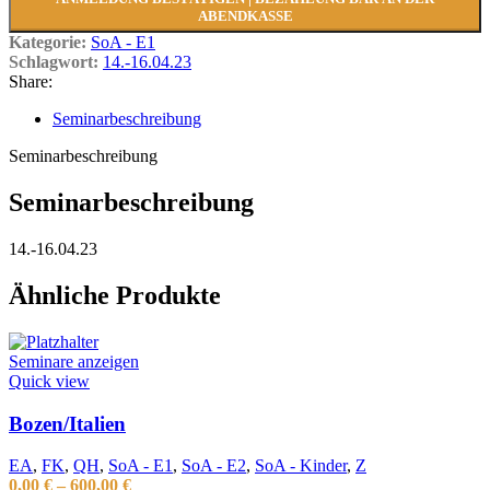
ABENDKASSE
Kategorie:
SoA - E1
Schlagwort:
14.-16.04.23
Share:
Seminarbeschreibung
Seminarbeschreibung
Seminarbeschreibung
14.-16.04.23
Ähnliche Produkte
Seminare anzeigen
Quick view
Bozen/Italien
EA
,
FK
,
QH
,
SoA - E1
,
SoA - E2
,
SoA - Kinder
,
Z
0,00
€
–
600,00
€