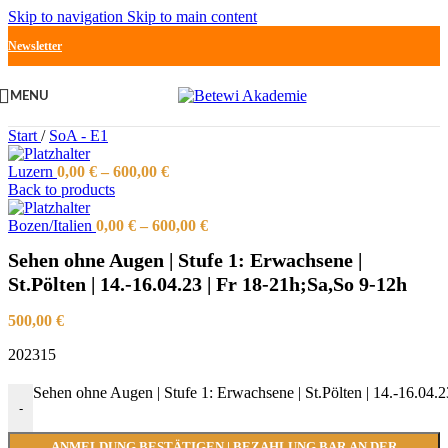
Skip to navigation
Skip to main content
Newsletter
MENU
Start
/
SoA - E1
Luzern
0,00
€
–
600,00
€
Back to products
Bozen/Italien
0,00
€
–
600,00
€
Sehen ohne Augen | Stufe 1: Erwachsene |
St.Pölten | 14.-16.04.23 | Fr 18-21h;Sa,So 9-12h
500,00
€
202315
Sehen ohne Augen | Stufe 1: Erwachsene | St.Pölten | 14.-16.04.
-
ANMELDUNG BESTÄTIGEN | BEZAHLUNG BAR AN DER