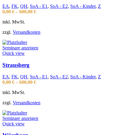
EA
,
FK
,
QH
,
SoA - E1
,
SoA - E2
,
SoA - Kinder
,
Z
0,00
€
–
600,00
€
inkl. MwSt.
zzgl.
Versandkosten
Seminare anzeigen
Quick view
Strausberg
EA
,
FK
,
QH
,
SoA - E1
,
SoA - E2
,
SoA - Kinder
,
Z
0,00
€
–
600,00
€
inkl. MwSt.
zzgl.
Versandkosten
Seminare anzeigen
Quick view