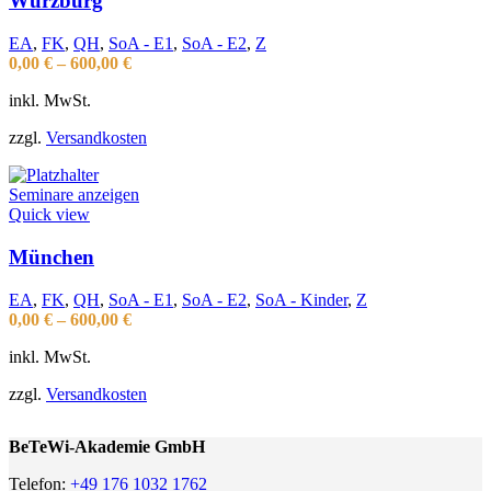
Würzburg
EA
,
FK
,
QH
,
SoA - E1
,
SoA - E2
,
Z
0,00
€
–
600,00
€
inkl. MwSt.
zzgl.
Versandkosten
Seminare anzeigen
Quick view
München
EA
,
FK
,
QH
,
SoA - E1
,
SoA - E2
,
SoA - Kinder
,
Z
0,00
€
–
600,00
€
inkl. MwSt.
zzgl.
Versandkosten
BeTeWi-Akademie GmbH
Telefon:
+49 176 1032 1762