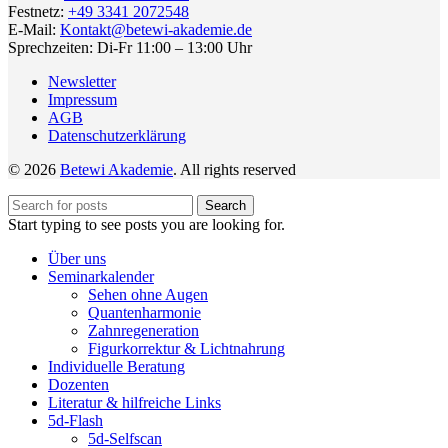
Festnetz:
+49 3341 2072548
E-Mail:
Kontakt@betewi-akademie.de
Sprechzeiten: Di-Fr 11:00 – 13:00 Uhr
Newsletter
Impressum
AGB
Datenschutzerklärung
© 2026
Betewi Akademie
. All rights reserved
Search
Start typing to see posts you are looking for.
Über uns
Seminarkalender
Sehen ohne Augen
Quantenharmonie
Zahnregeneration
Figurkorrektur & Lichtnahrung
Individuelle Beratung
Dozenten
Literatur & hilfreiche Links
5d-Flash
5d-Selfscan