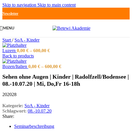
Skip to navigation
Skip to main content
Newsletter
MENU
Start
/
SoA - Kinder
Luzern
0,00
€
–
600,00
€
Back to products
Bozen/Italien
0,00
€
–
600,00
€
Sehen ohne Augen | Kinder | Radolfzell/Bodensee |
08.-10.07.20 | Mi, Do,Fr 16-18h
202028
Kategorie:
SoA - Kinder
Schlagwort:
08.-10.07.20
Share:
Seminarbeschreibung