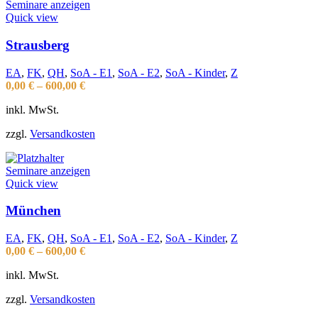
Seminare anzeigen
Quick view
Strausberg
EA
,
FK
,
QH
,
SoA - E1
,
SoA - E2
,
SoA - Kinder
,
Z
0,00
€
–
600,00
€
inkl. MwSt.
zzgl.
Versandkosten
Seminare anzeigen
Quick view
München
EA
,
FK
,
QH
,
SoA - E1
,
SoA - E2
,
SoA - Kinder
,
Z
0,00
€
–
600,00
€
inkl. MwSt.
zzgl.
Versandkosten