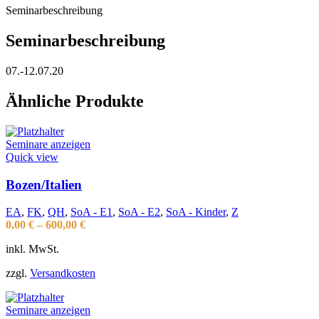
Seminarbeschreibung
Seminarbeschreibung
07.-12.07.20
Ähnliche Produkte
Seminare anzeigen
Quick view
Bozen/Italien
EA
,
FK
,
QH
,
SoA - E1
,
SoA - E2
,
SoA - Kinder
,
Z
0,00
€
–
600,00
€
inkl. MwSt.
zzgl.
Versandkosten
Seminare anzeigen