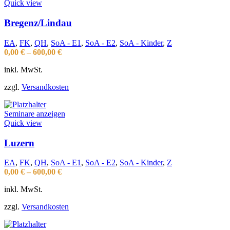
Quick view
Bregenz/Lindau
EA
,
FK
,
QH
,
SoA - E1
,
SoA - E2
,
SoA - Kinder
,
Z
0,00
€
–
600,00
€
inkl. MwSt.
zzgl.
Versandkosten
Seminare anzeigen
Quick view
Luzern
EA
,
FK
,
QH
,
SoA - E1
,
SoA - E2
,
SoA - Kinder
,
Z
0,00
€
–
600,00
€
inkl. MwSt.
zzgl.
Versandkosten