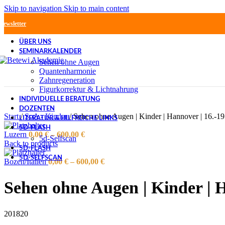
Skip to navigation
Skip to main content
Newsletter
ÜBER UNS
SEMINARKALENDER
Sehen ohne Augen
Quantenharmonie
Zahnregeneration
Figurkorrektur & Lichtnahrung
INDIVIDUELLE BERATUNG
DOZENTEN
Start
/
SoA - Kinder
/
Sehen ohne Augen | Kinder | Hannover | 16.-19
LITERATUR & HILFREICHE LINKS
5D-FLASH
Luzern
0,00
€
–
600,00
€
5d-Selfscan
Back to products
5D-FLASH
5D-SELFSCAN
Bozen/Italien
0,00
€
–
600,00
€
Sehen ohne Augen | Kinder | H
201820