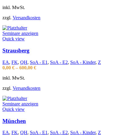
inkl. MwSt.
zzgl.
Versandkosten
Seminare anzeigen
Quick view
Strausberg
EA
,
FK
,
QH
,
SoA - E1
,
SoA - E2
,
SoA - Kinder
,
Z
0,00
€
–
600,00
€
inkl. MwSt.
zzgl.
Versandkosten
Seminare anzeigen
Quick view
München
EA
,
FK
,
QH
,
SoA - E1
,
SoA - E2
,
SoA - Kinder
,
Z