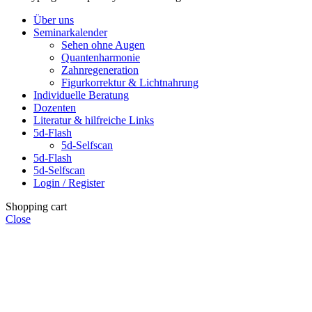
Über uns
Seminarkalender
Sehen ohne Augen
Quantenharmonie
Zahnregeneration
Figurkorrektur & Lichtnahrung
Individuelle Beratung
Dozenten
Literatur & hilfreiche Links
5d-Flash
5d-Selfscan
5d-Flash
5d-Selfscan
Login / Register
Shopping cart
Close