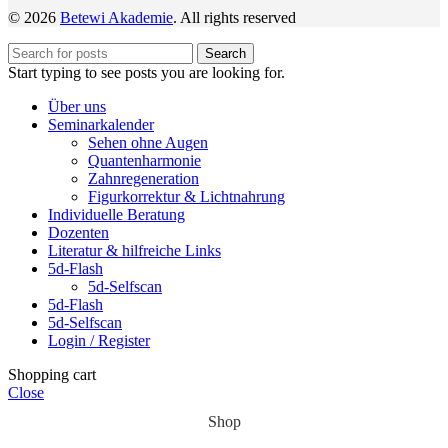
© 2026
Betewi Akademie
. All rights reserved
Search
Start typing to see posts you are looking for.
Über uns
Seminarkalender
Sehen ohne Augen
Quantenharmonie
Zahnregeneration
Figurkorrektur & Lichtnahrung
Individuelle Beratung
Dozenten
Literatur & hilfreiche Links
5d-Flash
5d-Selfscan
5d-Flash
5d-Selfscan
Login / Register
Shopping cart
Close
Shop