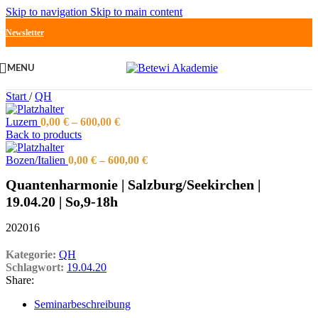
Skip to navigation
Skip to main content
Newsletter
MENU
Start
/
QH
Luzern
0,00
€
–
600,00
€
Back to products
Bozen/Italien
0,00
€
–
600,00
€
Quantenharmonie | Salzburg/Seekirchen |
19.04.20 | So,9-18h
202016
Kategorie:
QH
Schlagwort:
19.04.20
Share:
Seminarbeschreibung