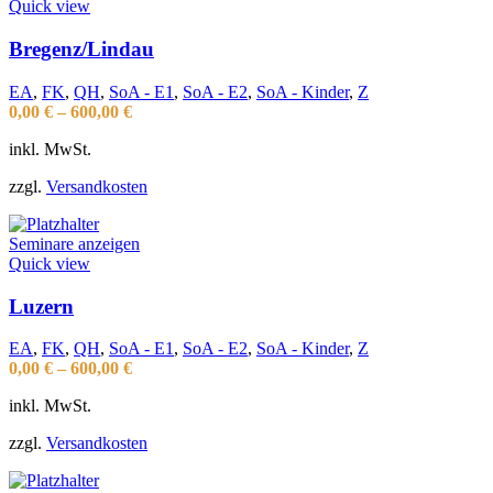
Quick view
Bregenz/Lindau
EA
,
FK
,
QH
,
SoA - E1
,
SoA - E2
,
SoA - Kinder
,
Z
0,00
€
–
600,00
€
inkl. MwSt.
zzgl.
Versandkosten
Seminare anzeigen
Quick view
Luzern
EA
,
FK
,
QH
,
SoA - E1
,
SoA - E2
,
SoA - Kinder
,
Z
0,00
€
–
600,00
€
inkl. MwSt.
zzgl.
Versandkosten