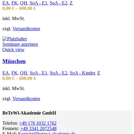
EA
,
FK
,
QH
,
SoA - E1
,
SoA - E2
,
Z
0,00
€
–
600,00
€
inkl. MwSt.
zzgl.
Versandkosten
Seminare anzeigen
Quick view
München
EA
,
FK
,
QH
,
SoA - E1
,
SoA - E2
,
SoA - Kinder
,
Z
0,00
€
–
600,00
€
inkl. MwSt.
zzgl.
Versandkosten
BeTeWi-Akademie GmbH
Telefon:
+49 176 1032 1762
Festnetz:
+49 3341 2072548
E-Mail:
Kontakt@betewi-akademie.de