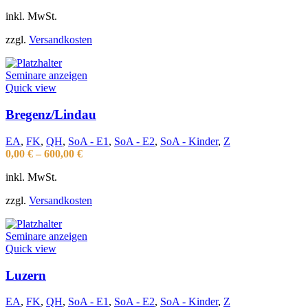
inkl. MwSt.
zzgl.
Versandkosten
Seminare anzeigen
Quick view
Bregenz/Lindau
EA
,
FK
,
QH
,
SoA - E1
,
SoA - E2
,
SoA - Kinder
,
Z
0,00
€
–
600,00
€
inkl. MwSt.
zzgl.
Versandkosten
Seminare anzeigen
Quick view
Luzern
EA
,
FK
,
QH
,
SoA - E1
,
SoA - E2
,
SoA - Kinder
,
Z