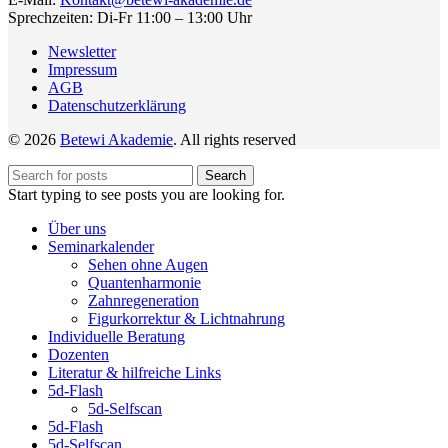
Sprechzeiten: Di-Fr 11:00 – 13:00 Uhr
Newsletter
Impressum
AGB
Datenschutzerklärung
© 2026
Betewi Akademie
. All rights reserved
Search
Start typing to see posts you are looking for.
Über uns
Seminarkalender
Sehen ohne Augen
Quantenharmonie
Zahnregeneration
Figurkorrektur & Lichtnahrung
Individuelle Beratung
Dozenten
Literatur & hilfreiche Links
5d-Flash
5d-Selfscan
5d-Flash
5d-Selfscan