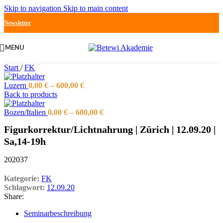
Skip to navigation
Skip to main content
Newsletter
MENU
Start
/
FK
Luzern
0,00
€
–
600,00
€
Back to products
Bozen/Italien
0,00
€
–
600,00
€
Figurkorrektur/Lichtnahrung | Zürich | 12.09.20 |
Sa,14-19h
202037
Kategorie:
FK
Schlagwort:
12.09.20
Share:
Seminarbeschreibung