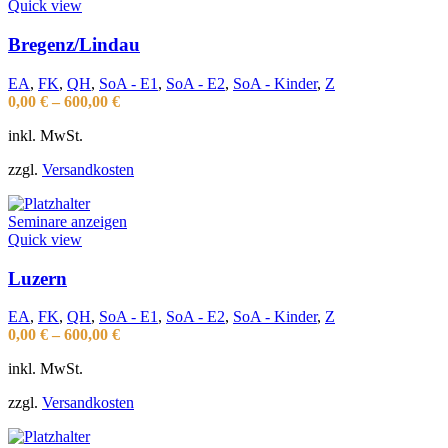
Quick view
Bregenz/Lindau
EA
,
FK
,
QH
,
SoA - E1
,
SoA - E2
,
SoA - Kinder
,
Z
0,00
€
–
600,00
€
inkl. MwSt.
zzgl.
Versandkosten
Seminare anzeigen
Quick view
Luzern
EA
,
FK
,
QH
,
SoA - E1
,
SoA - E2
,
SoA - Kinder
,
Z
0,00
€
–
600,00
€
inkl. MwSt.
zzgl.
Versandkosten