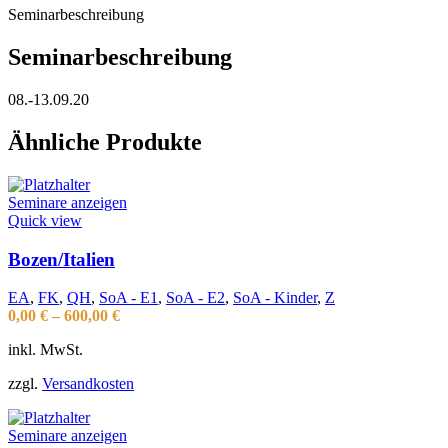
Seminarbeschreibung
Seminarbeschreibung
08.-13.09.20
Ähnliche Produkte
Seminare anzeigen
Quick view
Bozen/Italien
EA
,
FK
,
QH
,
SoA - E1
,
SoA - E2
,
SoA - Kinder
,
Z
0,00
€
–
600,00
€
inkl. MwSt.
zzgl.
Versandkosten
Seminare anzeigen