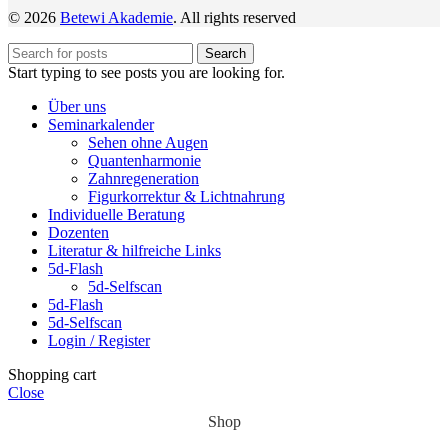
© 2026
Betewi Akademie
. All rights reserved
Search
Start typing to see posts you are looking for.
Über uns
Seminarkalender
Sehen ohne Augen
Quantenharmonie
Zahnregeneration
Figurkorrektur & Lichtnahrung
Individuelle Beratung
Dozenten
Literatur & hilfreiche Links
5d-Flash
5d-Selfscan
5d-Flash
5d-Selfscan
Login / Register
Shopping cart
Close
Shop