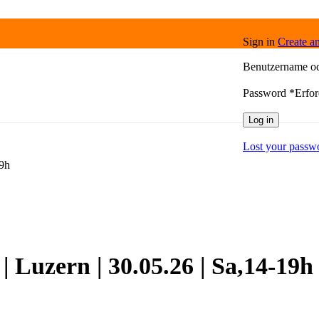
Sign in
Create a
Benutzername o
Password
*
Erfor
Log in
Lost your passw
19h
 Luzern | 30.05.26 | Sa,14-19h