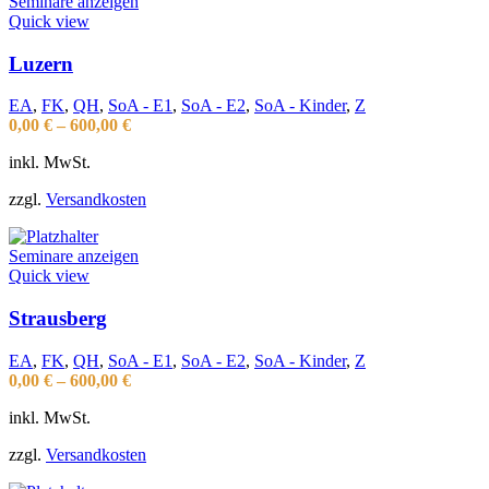
Seminare anzeigen
Quick view
Luzern
EA
,
FK
,
QH
,
SoA - E1
,
SoA - E2
,
SoA - Kinder
,
Z
0,00
€
–
600,00
€
inkl. MwSt.
zzgl.
Versandkosten
Seminare anzeigen
Quick view
Strausberg
EA
,
FK
,
QH
,
SoA - E1
,
SoA - E2
,
SoA - Kinder
,
Z
0,00
€
–
600,00
€
inkl. MwSt.
zzgl.
Versandkosten