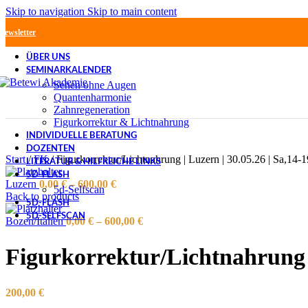
Skip to navigation
Skip to main content
Newsletter
ÜBER UNS
SEMINARKALENDER
Sehen ohne Augen
Quantenharmonie
Zahnregeneration
Figurkorrektur & Lichtnahrung
INDIVIDUELLE BERATUNG
DOZENTEN
Start
/
FK
/
Figurkorrektur/Lichtnahrung | Luzern | 30.05.26 | Sa,14-
LITERATUR & HILFREICHE LINKS
5D-FLASH
Luzern
0,00
€
–
600,00
€
5d-Selfscan
Back to products
5D-FLASH
5D-SELFSCAN
Bozen/Italien
0,00
€
–
600,00
€
Figurkorrektur/Lichtnahrung |
200,00
€