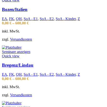
Quick view
Bozen/Italien
EA
,
FK
,
QH
,
SoA - E1
,
SoA - E2
,
SoA - Kinder
,
Z
0,00
€
–
600,00
€
inkl. MwSt.
zzgl.
Versandkosten
Seminare anzeigen
Quick view
Bregenz/Lindau
EA
,
FK
,
QH
,
SoA - E1
,
SoA - E2
,
SoA - Kinder
,
Z
0,00
€
–
600,00
€
inkl. MwSt.
zzgl.
Versandkosten