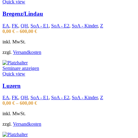
Quick view
Bregenz/Lindau
EA
,
FK
,
QH
,
SoA - E1
,
SoA - E2
,
SoA - Kinder
,
Z
0,00
€
–
600,00
€
inkl. MwSt.
zzgl.
Versandkosten
Seminare anzeigen
Quick view
Luzern
EA
,
FK
,
QH
,
SoA - E1
,
SoA - E2
,
SoA - Kinder
,
Z
0,00
€
–
600,00
€
inkl. MwSt.
zzgl.
Versandkosten