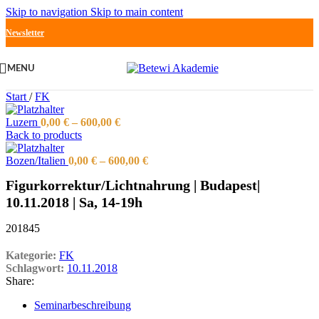
Skip to navigation
Skip to main content
Newsletter
MENU
Start
/
FK
Luzern
0,00
€
–
600,00
€
Back to products
Bozen/Italien
0,00
€
–
600,00
€
Figurkorrektur/Lichtnahrung | Budapest|
10.11.2018 | Sa, 14-19h
201845
Kategorie:
FK
Schlagwort:
10.11.2018
Share:
Seminarbeschreibung