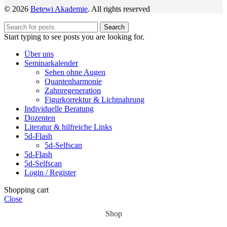
© 2026
Betewi Akademie
. All rights reserved
Search
Start typing to see posts you are looking for.
Über uns
Seminarkalender
Sehen ohne Augen
Quantenharmonie
Zahnregeneration
Figurkorrektur & Lichtnahrung
Individuelle Beratung
Dozenten
Literatur & hilfreiche Links
5d-Flash
5d-Selfscan
5d-Flash
5d-Selfscan
Login / Register
Shopping cart
Close
Shop