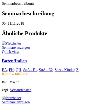
Seminarbeschreibung
Seminarbeschreibung
06.-11.11.2018
Ähnliche Produkte
Seminare anzeigen
Quick view
Bozen/Italien
EA
,
FK
,
QH
,
SoA - E1
,
SoA - E2
,
SoA - Kinder
,
Z
0,00
€
–
600,00
€
inkl. MwSt.
zzgl.
Versandkosten
Seminare anzeigen