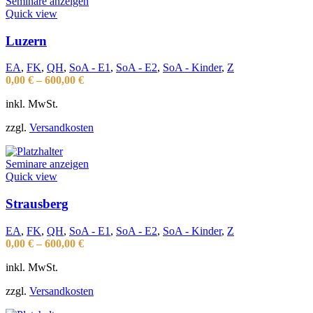
Seminare anzeigen
Quick view
Luzern
EA
,
FK
,
QH
,
SoA - E1
,
SoA - E2
,
SoA - Kinder
,
Z
0,00
€
–
600,00
€
inkl. MwSt.
zzgl.
Versandkosten
Seminare anzeigen
Quick view
Strausberg
EA
,
FK
,
QH
,
SoA - E1
,
SoA - E2
,
SoA - Kinder
,
Z
0,00
€
–
600,00
€
inkl. MwSt.
zzgl.
Versandkosten