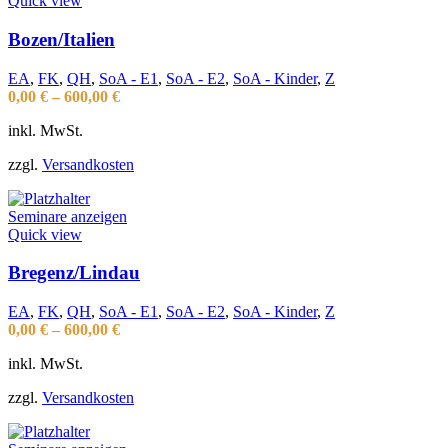
Quick view
Bozen/Italien
EA
,
FK
,
QH
,
SoA - E1
,
SoA - E2
,
SoA - Kinder
,
Z
0,00
€
–
600,00
€
inkl. MwSt.
zzgl.
Versandkosten
Seminare anzeigen
Quick view
Bregenz/Lindau
EA
,
FK
,
QH
,
SoA - E1
,
SoA - E2
,
SoA - Kinder
,
Z
0,00
€
–
600,00
€
inkl. MwSt.
zzgl.
Versandkosten