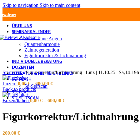
Skip to navigation
Skip to main content
Newsletter
ÜBER UNS
SEMINARKALENDER
Sehen ohne Augen
Quantenharmonie
Zahnregeneration
Figurkorrektur & Lichtnahrung
INDIVIDUELLE BERATUNG
DOZENTEN
Start
/
FK
/
Figurkorrektur/Lichtnahrung | Linz | 11.10.25 | Sa,14-19h
LITERATUR & HILFREICHE LINKS
5D-FLASH
Luzern
0,00
€
–
600,00
€
5d-Selfscan
Back to products
5D-FLASH
5D-SELFSCAN
Bozen/Italien
0,00
€
–
600,00
€
Figurkorrektur/Lichtnahrung |
200,00
€