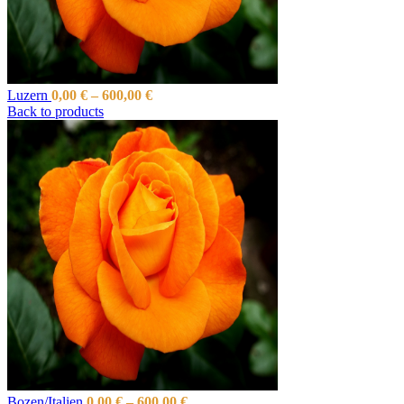
Luzern
0,00
€
–
600,00
€
Back to products
Bozen/Italien
0,00
€
–
600,00
€