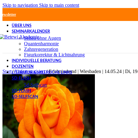
Skip to navigation
Skip to main content
Newsletter
ÜBER UNS
SEMINARKALENDER
Sehen ohne Augen
Quantenharmonie
Zahnregeneration
Figurkorrektur & Lichtnahrung
INDIVIDUELLE BERATUNG
DOZENTEN
Start
/
Unkategorisiert
/
Erlebnisabend | Wiesbaden | 14.05.24 | Di, 1
LITERATUR & HILFREICHE LINKS
5D-FLASH
5d-Selfscan
5D-FLASH
5D-SELFSCAN