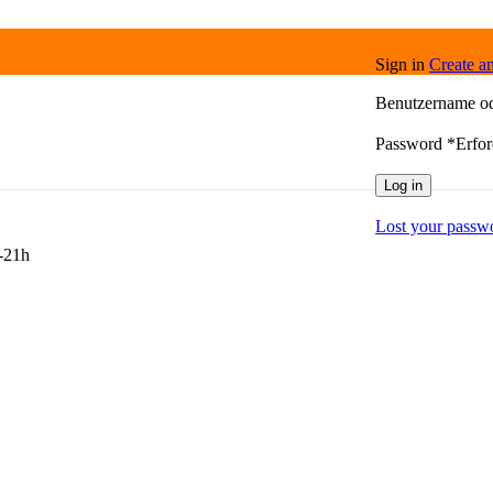
Sign in
Create a
Benutzername o
Password
*
Erfor
Log in
Lost your passw
9-21h