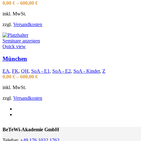
0,00
€
–
600,00
€
inkl. MwSt.
zzgl.
Versandkosten
Seminare anzeigen
Quick view
München
EA
,
FK
,
QH
,
SoA - E1
,
SoA - E2
,
SoA - Kinder
,
Z
0,00
€
–
600,00
€
inkl. MwSt.
zzgl.
Versandkosten
BeTeWi-Akademie GmbH
Telefon:
+49 176 1032 1762