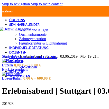
Skip to navigation
Skip to main content
Newsletter
ÜBER UNS
SEMINARKALENDER
Sehen ohne Augen
Quantenharmonie
Zahnregeneration
Figurkorrektur & Lichtnahrung
INDIVIDUELLE BERATUNG
DOZENTEN
Start
/
EA
/
Erlebnisabend | Stuttgart | 03.06.2019 | Mo, 19-21h
LITERATUR & HILFREICHE LINKS
5D-FLASH
Luzern
0,00
€
–
600,00
€
5d-Selfscan
Back to products
5D-FLASH
5D-SELFSCAN
Bozen/Italien
0,00
€
–
600,00
€
Erlebnisabend | Stuttgart | 03
201923