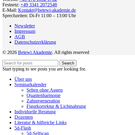
Festnetz:
+49 3341 2072548
E-Mail:
Kontakt@betewi-akademie.de
Sprechzeiten: Di-Fr 11:00 – 13:00 Uhr
Newsletter
Impressum
AGB
Datenschutzerklärung
© 2026
Betewi Akademie
. All rights reserved
Search
Start typing to see posts you are looking for.
Über uns
Seminarkalender
Sehen ohne Augen
Quantenharmonie
Zahnregeneration
Figurkorrektur & Lichtnahrung
Individuelle Beratung
Dozenten
Literatur & hilfreiche Links
5d-Flash
5d-Selfscan