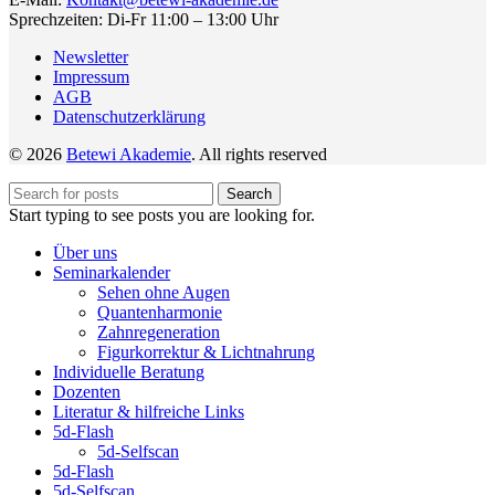
Sprechzeiten: Di-Fr 11:00 – 13:00 Uhr
Newsletter
Impressum
AGB
Datenschutzerklärung
© 2026
Betewi Akademie
. All rights reserved
Search
Start typing to see posts you are looking for.
Über uns
Seminarkalender
Sehen ohne Augen
Quantenharmonie
Zahnregeneration
Figurkorrektur & Lichtnahrung
Individuelle Beratung
Dozenten
Literatur & hilfreiche Links
5d-Flash
5d-Selfscan
5d-Flash
5d-Selfscan