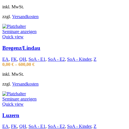
inkl. MwSt.
zzgl.
Versandkosten
Seminare anzeigen
Quick view
Bregenz/Lindau
EA
,
FK
,
QH
,
SoA - E1
,
SoA - E2
,
SoA - Kinder
,
Z
0,00
€
–
600,00
€
inkl. MwSt.
zzgl.
Versandkosten
Seminare anzeigen
Quick view
Luzern
EA
,
FK
,
QH
,
SoA - E1
,
SoA - E2
,
SoA - Kinder
,
Z