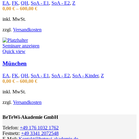
EA
,
FK
,
QH
,
SoA - E1
,
SoA - E2
,
Z
0,00
€
–
600,00
€
inkl. MwSt.
zzgl.
Versandkosten
Seminare anzeigen
Quick view
München
EA
,
FK
,
QH
,
SoA - E1
,
SoA - E2
,
SoA - Kinder
,
Z
0,00
€
–
600,00
€
inkl. MwSt.
zzgl.
Versandkosten
BeTeWi-Akademie GmbH
Telefon:
+49 176 1032 1762
Festnetz:
+49 3341 2072548
E-Mail:
Kontakt@betewi-akademie.de