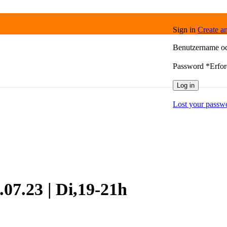
Sign in
Create a
Benutzername o
Password
*
Erfor
Log in
Lost your passw
.07.23 | Di,19-21h