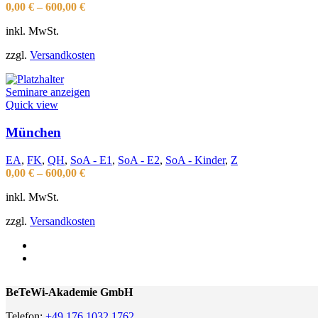
0,00
€
–
600,00
€
inkl. MwSt.
zzgl.
Versandkosten
Seminare anzeigen
Quick view
München
EA
,
FK
,
QH
,
SoA - E1
,
SoA - E2
,
SoA - Kinder
,
Z
0,00
€
–
600,00
€
inkl. MwSt.
zzgl.
Versandkosten
BeTeWi-Akademie GmbH
Telefon:
+49 176 1032 1762