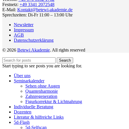
Festnetz:
+49 3341 2072548
E-Mail:
Kontakt@betewi-akademie.de
Sprechzeiten: Di-Fr 11:00 – 13:00 Uhr
Newsletter
Impressum
AGB
Datenschutzerklärung
© 2026
Betewi Akademie
. All rights reserved
Search
Start typing to see posts you are looking for.
Über uns
Seminarkalender
Sehen ohne Augen
Quantenharmonie
Zahnregeneration
Figurkorrektur & Lichtnahrung
Individuelle Beratung
Dozenten
Literatur & hilfreiche Links
5d-Flash
5d-Selfscan