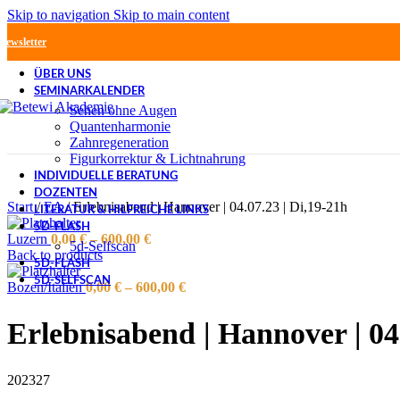
Skip to navigation
Skip to main content
Newsletter
ÜBER UNS
SEMINARKALENDER
Sehen ohne Augen
Quantenharmonie
Zahnregeneration
Figurkorrektur & Lichtnahrung
INDIVIDUELLE BERATUNG
DOZENTEN
Start
/
EA
/
Erlebnisabend | Hannover | 04.07.23 | Di,19-21h
LITERATUR & HILFREICHE LINKS
5D-FLASH
Luzern
0,00
€
–
600,00
€
5d-Selfscan
Back to products
5D-FLASH
5D-SELFSCAN
Bozen/Italien
0,00
€
–
600,00
€
Erlebnisabend | Hannover | 04
202327