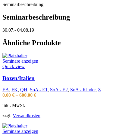
Seminarbeschreibung
Seminarbeschreibung
30.07.- 04.08.19
Ähnliche Produkte
Seminare anzeigen
Quick view
Bozen/Italien
EA
,
FK
,
QH
,
SoA - E1
,
SoA - E2
,
SoA - Kinder
,
Z
0,00
€
–
600,00
€
inkl. MwSt.
zzgl.
Versandkosten
Seminare anzeigen