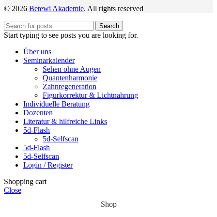
© 2026
Betewi Akademie
. All rights reserved
Search
Start typing to see posts you are looking for.
Über uns
Seminarkalender
Sehen ohne Augen
Quantenharmonie
Zahnregeneration
Figurkorrektur & Lichtnahrung
Individuelle Beratung
Dozenten
Literatur & hilfreiche Links
5d-Flash
5d-Selfscan
5d-Flash
5d-Selfscan
Login / Register
Shopping cart
Close
Shop