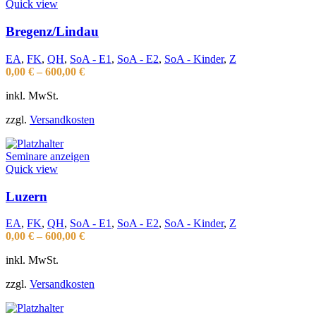
Quick view
Bregenz/Lindau
EA
,
FK
,
QH
,
SoA - E1
,
SoA - E2
,
SoA - Kinder
,
Z
0,00
€
–
600,00
€
inkl. MwSt.
zzgl.
Versandkosten
Seminare anzeigen
Quick view
Luzern
EA
,
FK
,
QH
,
SoA - E1
,
SoA - E2
,
SoA - Kinder
,
Z
0,00
€
–
600,00
€
inkl. MwSt.
zzgl.
Versandkosten