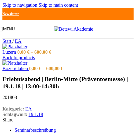
Skip to navigation
Skip to main content
Newsletter
MENU
Start
/
EA
Luzern
0,00
€
–
600,00
€
Back to products
Bozen/Italien
0,00
€
–
600,00
€
Erlebnisabend | Berlin-Mitte (Präventosmesse) |
19.1.18 | 13:00-14:30h
201803
Kategorie:
EA
Schlagwort:
19.1.18
Share:
Seminarbeschreibung