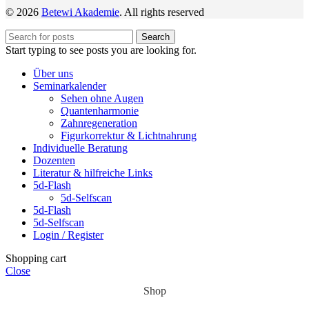
© 2026
Betewi Akademie
. All rights reserved
Search
Start typing to see posts you are looking for.
Über uns
Seminarkalender
Sehen ohne Augen
Quantenharmonie
Zahnregeneration
Figurkorrektur & Lichtnahrung
Individuelle Beratung
Dozenten
Literatur & hilfreiche Links
5d-Flash
5d-Selfscan
5d-Flash
5d-Selfscan
Login / Register
Shopping cart
Close
Shop