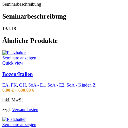
Seminarbeschreibung
Seminarbeschreibung
19.1.18
Ähnliche Produkte
Seminare anzeigen
Quick view
Bozen/Italien
EA
,
FK
,
QH
,
SoA - E1
,
SoA - E2
,
SoA - Kinder
,
Z
0,00
€
–
600,00
€
inkl. MwSt.
zzgl.
Versandkosten
Seminare anzeigen