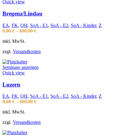
Quick view
Bregenz/Lindau
EA
,
FK
,
QH
,
SoA - E1
,
SoA - E2
,
SoA - Kinder
,
Z
0,00
€
–
600,00
€
inkl. MwSt.
zzgl.
Versandkosten
Seminare anzeigen
Quick view
Luzern
EA
,
FK
,
QH
,
SoA - E1
,
SoA - E2
,
SoA - Kinder
,
Z
0,00
€
–
600,00
€
inkl. MwSt.
zzgl.
Versandkosten