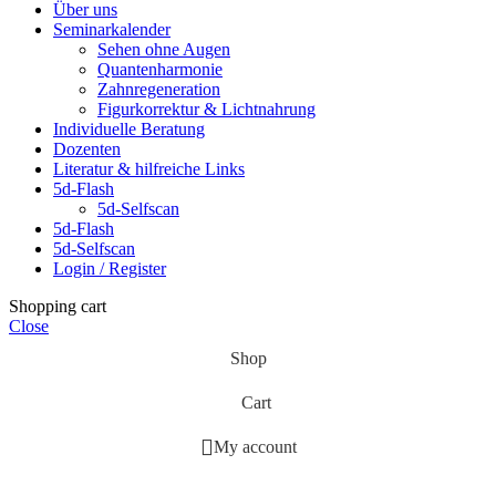
Über uns
Seminarkalender
Sehen ohne Augen
Quantenharmonie
Zahnregeneration
Figurkorrektur & Lichtnahrung
Individuelle Beratung
Dozenten
Literatur & hilfreiche Links
5d-Flash
5d-Selfscan
5d-Flash
5d-Selfscan
Login / Register
Shopping cart
Close
Shop
Cart
My account