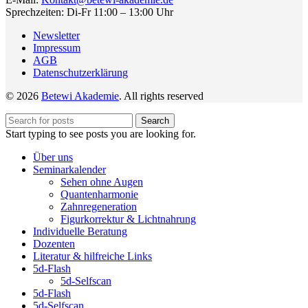
Sprechzeiten: Di-Fr 11:00 – 13:00 Uhr
Newsletter
Impressum
AGB
Datenschutzerklärung
© 2026
Betewi Akademie
. All rights reserved
Search
Start typing to see posts you are looking for.
Über uns
Seminarkalender
Sehen ohne Augen
Quantenharmonie
Zahnregeneration
Figurkorrektur & Lichtnahrung
Individuelle Beratung
Dozenten
Literatur & hilfreiche Links
5d-Flash
5d-Selfscan
5d-Flash
5d-Selfscan