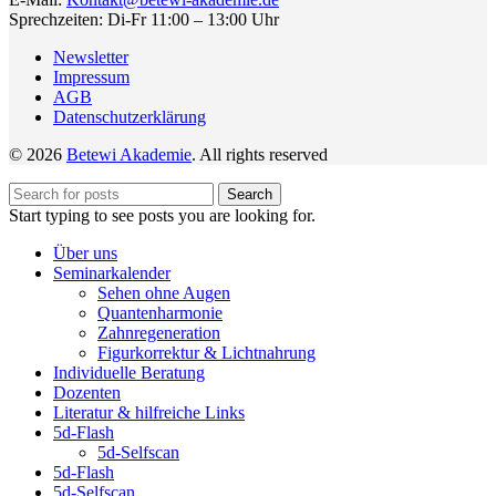
Sprechzeiten: Di-Fr 11:00 – 13:00 Uhr
Newsletter
Impressum
AGB
Datenschutzerklärung
© 2026
Betewi Akademie
. All rights reserved
Search
Start typing to see posts you are looking for.
Über uns
Seminarkalender
Sehen ohne Augen
Quantenharmonie
Zahnregeneration
Figurkorrektur & Lichtnahrung
Individuelle Beratung
Dozenten
Literatur & hilfreiche Links
5d-Flash
5d-Selfscan
5d-Flash
5d-Selfscan