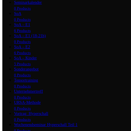
Seminarkalender
0 Products
SoA
0 Products
SoA – E1
6 Products
SoA – E1 (18-21h)
0 Products
SoA – E2
6 Products
SoA – Kinder
5 Products
Sonderangebot
0 Products
Tensortraining
0 Products
Unternehmertreff
0 Products
URSA-Methode
0 Products
Vortrag: Hyperschall
0 Products
Wochenendseminar Hyperschall Teil 1
0 Products