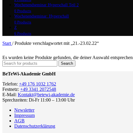
Wochenendseminar Hyperschall Teil 2
0 Products
Wochenendseminar: Hyperschall
0 Products
Z
6 Products
Start
/
Produkte verschlagwortet mit „21.-23.02.22“
Es wurden keine Produkte gefunden, die deiner Auswahl entsprechen
Search
BeTeWi-Akademie GmbH
Telefon:
+49 176 1032 1762
Festnetz:
+49 3341 2072548
E-Mail:
Kontakt@betewi-akademie.de
Sprechzeiten: Di-Fr 11:00 – 13:00 Uhr
Newsletter
Impressum
AGB
Datenschutzerklärung