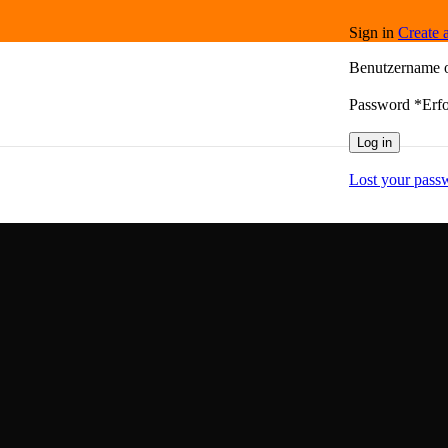
Sign in
Create 
Benutzername 
Password
*
Erfo
Log in
Lost your pass