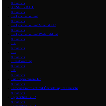
0 Products
AUSGEBUCHT
0 Products
Biokybernetik-Smit
0 Products
Biokybernetik-Smit Mundial 1+2
0 Products
Biokybernetik-Smit Weiterbildung
0 Products
EA
6 Products
EC
0 Products
Einzelcoaching
0 Products
FK
6 Products
Führungsseminare 1-3
0 Products
Hinweis:Französich mit Übersetzung ins Deutsche
0 Products
Hyperschall Teil 2
0 Products