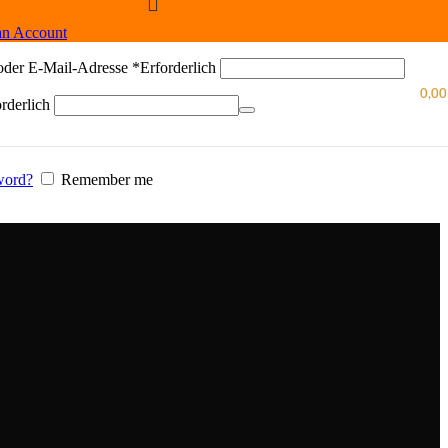
an Account
oder E-Mail-Adresse
*
Erforderlich
0,0
rderlich
word?
Remember me