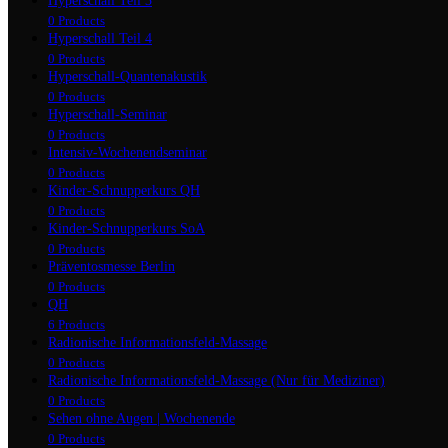
Hyperschall Teil 3
0 Products
Hyperschall Teil 4
0 Products
Hyperschall-Quantenakustik
0 Products
Hyperschall-Seminar
0 Products
Intensiv-Wochenendseminar
0 Products
Kinder-Schnupperkurs QH
0 Products
Kinder-Schnupperkurs SoA
0 Products
Präventosmesse Berlin
0 Products
QH
6 Products
Radionische Informationsfeld-Massage
0 Products
Radionische Informationsfeld-Massage (Nur für Mediziner)
0 Products
Sehen ohne Augen | Wochenende
0 Products