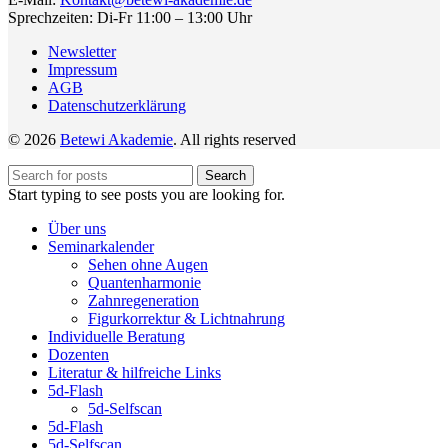
Sprechzeiten: Di-Fr 11:00 – 13:00 Uhr
Newsletter
Impressum
AGB
Datenschutzerklärung
© 2026
Betewi Akademie
. All rights reserved
Search
Start typing to see posts you are looking for.
Über uns
Seminarkalender
Sehen ohne Augen
Quantenharmonie
Zahnregeneration
Figurkorrektur & Lichtnahrung
Individuelle Beratung
Dozenten
Literatur & hilfreiche Links
5d-Flash
5d-Selfscan
5d-Flash
5d-Selfscan