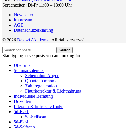
Sprechzeiten: Di-Fr 11:00 – 13:00 Uhr
Newsletter
Impressum
AGB
Datenschutzerklärung
© 2026
Betewi Akademie
. All rights reserved
Search
Start typing to see posts you are looking for.
Über uns
Seminarkalender
Sehen ohne Augen
Quantenharmonie
Zahnregeneration
Figurkorrektur & Lichtnahrung
Individuelle Beratung
Dozenten
Literatur & hilfreiche Links
5d-Flash
5d-Selfscan
5d-Flash
5d-Selfscan