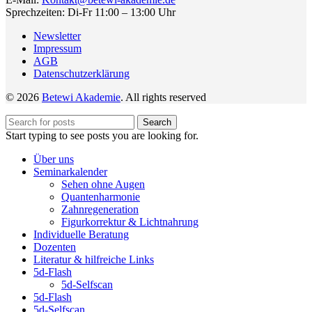
Sprechzeiten: Di-Fr 11:00 – 13:00 Uhr
Newsletter
Impressum
AGB
Datenschutzerklärung
© 2026
Betewi Akademie
. All rights reserved
Search
Start typing to see posts you are looking for.
Über uns
Seminarkalender
Sehen ohne Augen
Quantenharmonie
Zahnregeneration
Figurkorrektur & Lichtnahrung
Individuelle Beratung
Dozenten
Literatur & hilfreiche Links
5d-Flash
5d-Selfscan
5d-Flash
5d-Selfscan