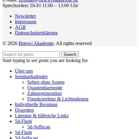
Sprechzeiten: Di-Fr 11:00 – 13:00 Uhr
Newsletter
Impressum
AGB
Datenschutzerklärung
© 2026
Betewi Akademie
. All rights reserved
Search
Start typing to see posts you are looking for.
Über uns
Seminarkalender
Sehen ohne Augen
Quantenharmonie
Zahnregeneration
Figurkorrektur & Lichtnahrung
Individuelle Beratung
Dozenten
Literatur & hilfreiche Links
5d-Flash
5d-Selfscan
5d-Flash
5d-Selfscan