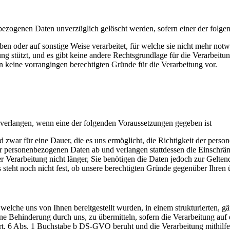
bezogenen Daten unverzüglich gelöscht werden, sofern einer der folgende
 oder auf sonstige Weise verarbeitet, für welche sie nicht mehr notw
ung stützt, und es gibt keine andere Rechtsgrundlage für die Verarbeitu
n keine vorrangingen berechtigten Gründe für die Verarbeitung vor.
 verlangen, wenn eine der folgenden Voraussetzungen gegeben ist
d zwar für eine Dauer, die es uns ermöglicht, die Richtigkeit der per
der personenbezogenen Daten ab und verlangen stattdessen die Einsch
r Verarbeitung nicht länger, Sie benötigen die Daten jedoch zur Gel
 steht noch nicht fest, ob unsere berechtigten Gründe gegenüber Ihren
welche uns von Ihnen bereitgestellt wurden, in einem strukturierten, 
ne Behinderung durch uns, zu übermitteln, sofern die Verarbeitung a
6 Abs. 1 Buchstabe b DS-GVO beruht und die Verarbeitung mithilfe aut