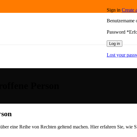
Sign in
Create 
Benutzername 
Password
*
Erfo
Log in
Lost your pass
roffene Person
rson
r eine Reihe von Rechten geltend machen. Hier erfahren Sie, wie Si