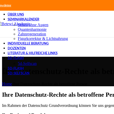
Skip to navigation
Skip to main content
ewsletter
ÜBER UNS
SEMINARKALENDER
Sehen ohne Augen
Quantenharmonie
Zahnregeneration
Figurkorrektur & Lichtnahrung
INDIVIDUELLE BERATUNG
DOZENTEN
LITERATUR & HILFREICHE LINKS
5D-FLASH
5d-Selfscan
Ihre Datenschutz-Rechte als bet
5D-FLASH
5D-SELFSCAN
Home
/
Ihre Datenschutz-Rechte als betroffene Person
Ihre Datenschutz-Rechte als betroffene Pe
Im Rahmen der Datenschutz Grundverordnung können Sie uns gegenübe