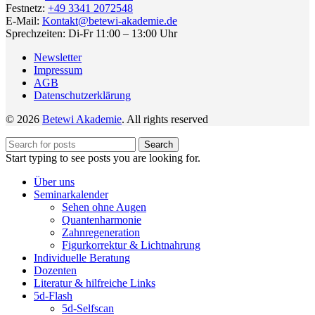
Festnetz:
+49 3341 2072548
E-Mail:
Kontakt@betewi-akademie.de
Sprechzeiten: Di-Fr 11:00 – 13:00 Uhr
Newsletter
Impressum
AGB
Datenschutzerklärung
© 2026
Betewi Akademie
. All rights reserved
Search
Start typing to see posts you are looking for.
Über uns
Seminarkalender
Sehen ohne Augen
Quantenharmonie
Zahnregeneration
Figurkorrektur & Lichtnahrung
Individuelle Beratung
Dozenten
Literatur & hilfreiche Links
5d-Flash
5d-Selfscan